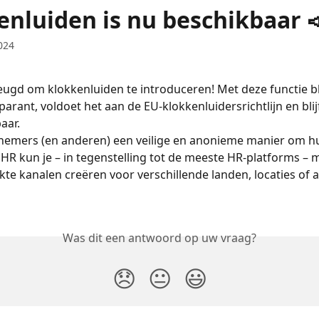
enluiden is nu beschikbaar 
024
heugd om klokkenluiden te introduceren! Met deze functie blij
parant, voldoet het aan de EU-klokkenluidersrichtlijn en blijf
aar.
nemers (en anderen) een veilige en anonieme manier om hu
wiHR kun je – in tegenstelling tot de meeste HR-platforms – 
e kanalen creëren voor verschillende landen, locaties of a
Was dit een antwoord op uw vraag?
😞
😐
😃