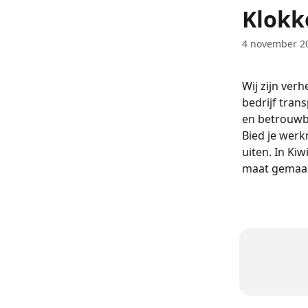
Naar de hoofdinhoud
Klokk
4 november 2
Wij zijn ver
bedrijf trans
en betrouwb
Bied je werk
uiten. In Ki
maat gemaakt