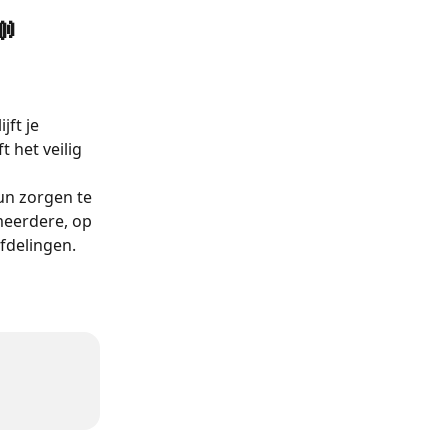

ft je 
t het veilig 
n zorgen te 
meerdere, op 
fdelingen.