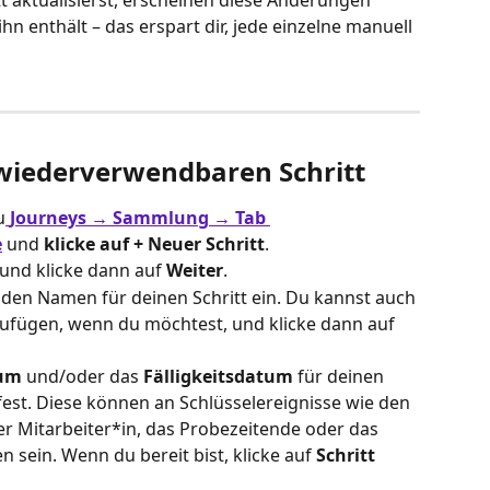
 aktualisierst, erscheinen diese Änderungen 
ihn enthält – das erspart dir, jede einzelne manuell 
n wiederverwendbaren Schritt
u
Journeys → Sammlung → Tab 
e
 und 
klicke auf + Neuer Schritt
.
 und klicke dann auf 
Weiter
.
nden Namen für deinen Schritt ein. Du kannst auch 
ufügen, wenn du möchtest, und klicke dann auf 
tum
 und/oder das 
Fälligkeitsdatum
 für deinen 
est. Diese können an Schlüsselereignisse wie den 
 Mitarbeiter*in, das Probezeitende oder das 
sein. Wenn du bereit bist, klicke auf 
Schritt 