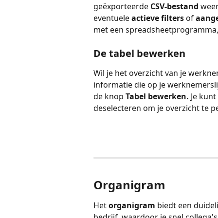
geëxporteerde 
CSV-bestand
 weer
eventuele 
actieve filters
 of 
aang
met een spreadsheetprogramma, z
De tabel bewerken
Wil je het overzicht van je werk
informatie die op je werknemersli
de knop 
Tabel bewerken.
 Je kun
deselecteren om je overzicht te p
Organigram
Het 
organigram
 biedt een duidel
bedrijf, waardoor je snel collega'